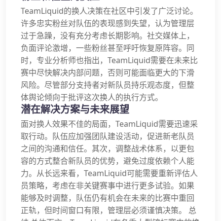
TeamLiquid的换人决策在社区中引发了广泛讨论。
许多忠实粉丝对队伍的表现感到失望，认为管理层
过于急躁，没有充分考虑长期影响。社交媒体上，
负面评论激增，一些粉丝甚至呼吁恢复原阵容。同
时，专业分析师也指出，TeamLiquid需要在未来比
赛中尽快解决内部问题，否则可能面临更大的下滑
风险。尽管部分支持者对新队员持乐观态度，但整
体舆论倾向于批评这次换人的执行方式。
潜在解决方案与未来展望
面对换人效果不佳的局面，TeamLiquid需要迅速采
取行动。队伍应加强团队建设活动，促进新老队员
之间的沟通和信任。其次，调整战术体系，以更包
容的方式整合新队员的优势，避免过度依赖个人能
力。从长远来看，TeamLiquid可能需要重新评估人
员策略，考虑在非关键赛事中进行更多试验。如果
能够及时调整，队伍仍有机会在未来的比赛中重回
正轨，但时间窗口有限，管理层必须谨慎决策。 总