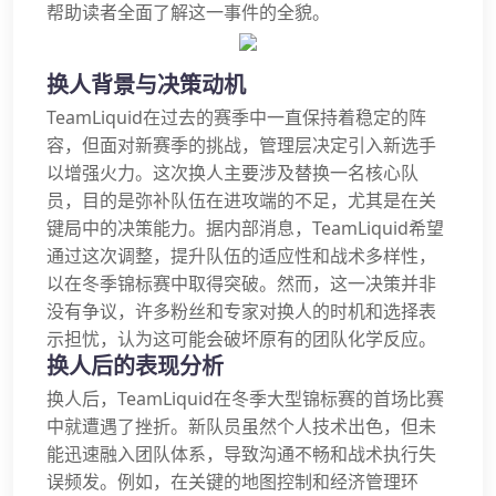
帮助读者全面了解这一事件的全貌。
换人背景与决策动机
TeamLiquid在过去的赛季中一直保持着稳定的阵
容，但面对新赛季的挑战，管理层决定引入新选手
以增强火力。这次换人主要涉及替换一名核心队
员，目的是弥补队伍在进攻端的不足，尤其是在关
键局中的决策能力。据内部消息，TeamLiquid希望
通过这次调整，提升队伍的适应性和战术多样性，
以在冬季锦标赛中取得突破。然而，这一决策并非
没有争议，许多粉丝和专家对换人的时机和选择表
示担忧，认为这可能会破坏原有的团队化学反应。
换人后的表现分析
换人后，TeamLiquid在冬季大型锦标赛的首场比赛
中就遭遇了挫折。新队员虽然个人技术出色，但未
能迅速融入团队体系，导致沟通不畅和战术执行失
误频发。例如，在关键的地图控制和经济管理环